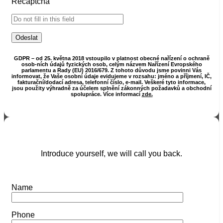
Recaptcha
GDPR – od 25. května 2018 vstoupilo v platnost obecné nařízení o ochraně
osob-ních údajů fyzických osob, celým názvem Nařízení Evropského
parlamentu a Rady (EU) 2016/679. Z tohoto důvodu jsme povinni Vás
informovat, že Vaše osobní údaje evidujeme v rozsahu: jméno a příjmení, IČ,
fakturační/dodací adresa, telefonní číslo, e-mail. Veškeré tyto informace,
jsou použity výhradně za účelem splnění zákonných požadavků a obchodní
spolupráce. Více informací
zde.
Introduce yourself, we will call you back.
Name
Phone