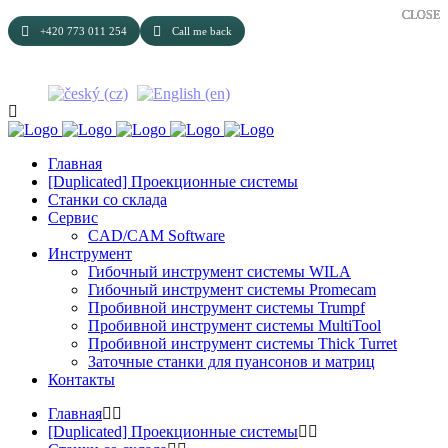
CLOSE
CLOSE
CLOSE
CLOSE
CLOSE
+420 773 011 254
Call me back
Главная
[Duplicated] Проекционные системы
Станки cо cклада
Сервис
CAD/CAM Software
Инструмент
Гибочный инструмент системы WILA
Гибочный инструмент системы Promecam
Пробивной инструмент системы Trumpf
Пробивной инструмент системы MultiTool
Пробивной инструмент системы Thick Turret
Заточные станки для пуансонов и матриц
Контакты
Главная
[Duplicated] Проекционные системы