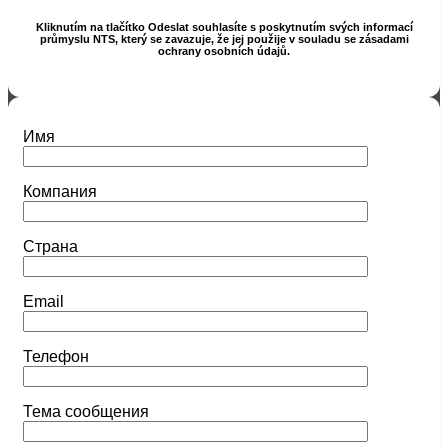
Kliknutím na tlačítko Odeslat souhlasíte s poskytnutím svých informací
průmyslu NTS, který se zavazuje, že jej použije v souladu se zásadami
ochrany osobních údajů.
Имя
Компания
Страна
Email
Телефон
Тема сообщения