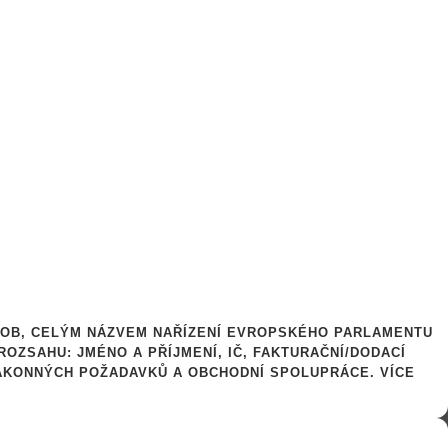
OSOB, CELÝM NÁZVEM NAŘÍZENÍ EVROPSKÉHO PARLAMENTU
ROZSAHU: JMÉNO A PŘÍJMENÍ, IČ, FAKTURAČNÍ/DODACÍ
ZÁKONNÝCH POŽADAVKŮ A OBCHODNÍ SPOLUPRÁCE. VÍCE