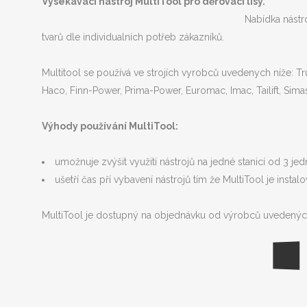
Vysekávací nástroj MultiTool pro děrovací lisy.
Nabídka nástr
tvarů dle individualních potřeb zákazníků.
Multitool se používá ve strojích vyrobců uvedenych níže: T
Haco, Finn-Power, Prima-Power, Euromac, Imac, Tailift, Sima
Výhody používání MultiTool:
umožnuje zvýšit využití nástrojů na jedné stanicí od 3 je
ušetří čas pří vybavení nástrojů tím že MultiTool je insta
MultiTool je dostupný na objednávku od výrobců uvedených