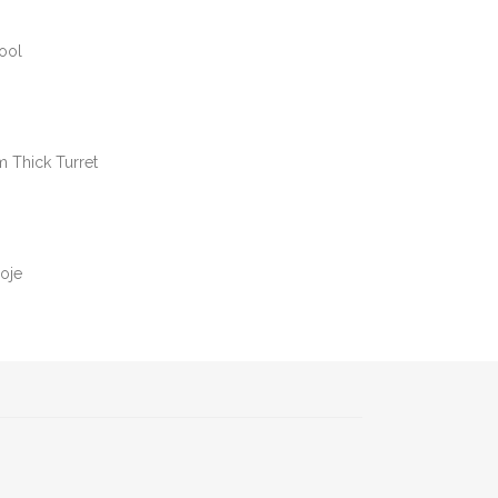
Tool
m Thick Turret
roje