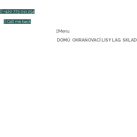
+420 773 011 254
Call me back
Menu
DOMŮ
OHRAŇOVACÍ LISY LAG
SKLAD