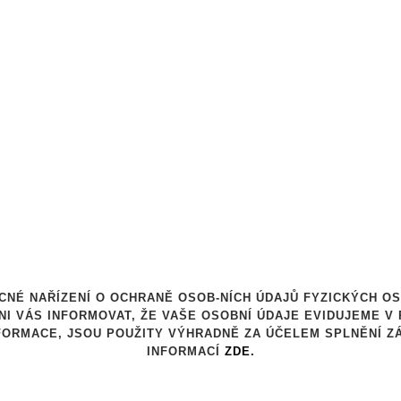
BECNÉ NAŘÍZENÍ O OCHRANĚ OSOB-NÍCH ÚDAJŮ FYZICKÝCH 
NNI VÁS INFORMOVAT, ŽE VAŠE OSOBNÍ ÚDAJE EVIDUJEME V 
INFORMACE, JSOU POUŽITY VÝHRADNĚ ZA ÚČELEM SPLNĚNÍ 
INFORMACÍ
ZDE.