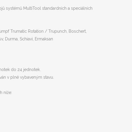
ojů systémů MultiTool standardních a speciálních
rumpf Trumatic Rotation / Trupunch, Boschert,
sv, Durma, Schiavi, Ermaksan
dnotek do 24 jednotek.
lován v plné vybaveným stavu.
 níže: