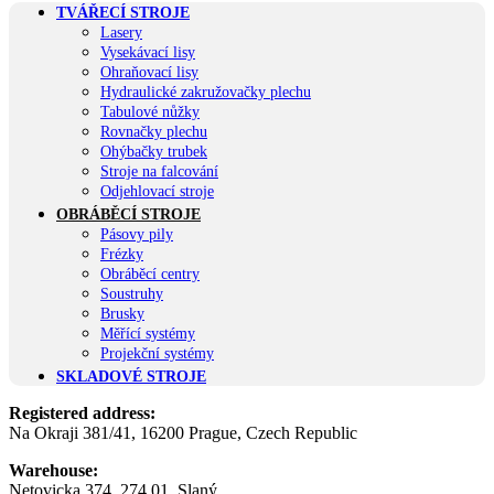
TVÁŘECÍ STROJE
Lasery
Vysekávací lisy
Ohraňovací lisy
Hydraulické zakružovačky plechu
Tabulové nůžky
Rovnačky plechu
Ohýbačky trubek
Stroje na falcování
Odjehlovací stroje
OBRÁBĚCÍ STROJE
Pásovy pily
Frézky
Obráběcí centry
Soustruhy
Brusky
Měřící systémy
Projekční systémy
SKLADOVÉ STROJE
Registered address:
Na Okraji 381/41, 16200 Prague, Czech Republic
Warehouse:
Netovicka 374, 274 01, Slaný