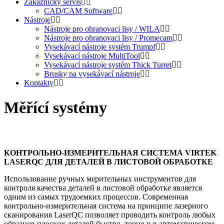
Zákaznický servis
CAD/CAM Software
Nástroje
Nástroje pro ohranovaci lisy / WILA
Nástroje pro ohranovaci lisy / Promecam
Vysekávací nástroje systém Trumpf
Vysekávací nástroje MultiTool
Vysekávací nástroje systém Thick Turret
Brusky na vysekávací nástroje
Kontakty
Měřící systémy
КОНТРОЛЬНО-ИЗМЕРИТЕЛЬНАЯ СИСТЕМА VIRTEK
LASERQC ДЛЯ ДЕТАЛЕЙ В ЛИСТОВОЙ ОБРАБОТКЕ
Использование ручных мерительных инструментов для
контроля качества деталей в листовой обработке является
одним из самых трудоемких процессов. Cовременная
контрольно-измерительная система на принципе лазерного
сканирования LaserQC позволяет проводить контроль любых
образцов плоских деталей быстро, точно и в автоматическом