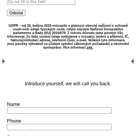
GDPR – od 25. května 2018 vstoupilo v platnost obecné nařízení o ochraně
osob-ních údajů fyzických osob, celým názvem Nařízení Evropského
parlamentu a Rady (EU) 2016/679. Z tohoto důvodu jsme povinni Vás
informovat, že Vaše osobní údaje evidujeme v rozsahu: jméno a příjmení, IČ,
fakturační/dodací adresa, telefonní číslo, e-mail. Veškeré tyto informace,
jsou použity výhradně za účelem splnění zákonných požadavků a obchodní
spolupráce. Více informací
zde.
Introduce yourself, we will call you back.
Name
Phone